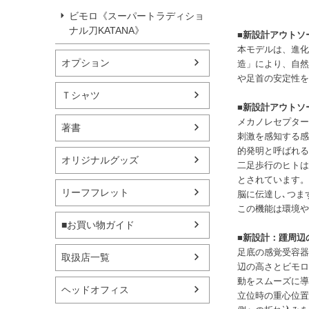
ビモロ《スーパートラディショ
ナル刀KATANA》
■新設計アウトソ
本モデルは、進化
オプション
造」により、自然
や足首の安定性を
Ｔシャツ
■新設計アウトソ
メカノレセプター「
著書
刺激を感知する感
的発明と呼ばれる
オリジナルグッズ
二足歩行のヒトは
とされています。
リーフフレット
脳に伝達し､つま
この機能は環境や
■お買い物ガイド
■
新設計：踵周辺
足底の感覚受容器
取扱店一覧
辺の高さとビモロ
動をスムーズに導
ヘッドオフィス
立位時の重心位置