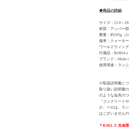
◆商品の詳細
サイズ：23.0～29
材質：アッパー部
重量：約195g（24.
備考：クォーターカ
ワールドウィング
付属品：BeMoLo
ブランド：Made in Th
使用用途：ランニ
※取扱説明書につ
取り扱い説明書の
のような金具のつ
「コンクリートや
が、ベロは、ラン
はございませんの
＊B.M.L.T