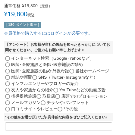
通常価格
¥
19,800
（定価）
¥
19,800
税込
[
180
ポイント進呈 ]
会員価格で購入するにはログインが必要です。
【アンケート】お客様が当社の製品を知ったきっかけについてお
聞かせください。ご協力をお願い申し上げます
(
インターネット検索（Google･Yahooなど）
必
医師･医療施設と医師･医療施設の勧め
須
医師･医療施設の勧め:外反母趾
当社ホームページ
)
雑誌や新聞
SNS（Twitter･Instagramなど）
インフルエンサーやブロガーの紹介
友人や家族からの紹介
YouTubeなどの動画広告
指導提携施設
取扱店
店頭でのプロモーション
メールマガジン
チラシやパンフレット
口コミサイトやレビュー
*その他
*その他をお選び頂いた方(具体的な内容をぜひご記入ください)