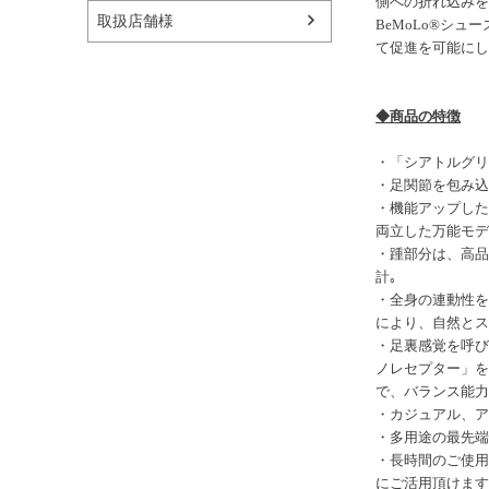
側への折れ込みを
取扱店舗様
BeMoLo®シ
て促進を可能にし
◆商品の特徴
・「シアトルグリ
・足関節を包み込
・機能アップした
両立した万能モデ
・踵部分は、高品
計｡
・全身の連動性を
により、自然とス
・足裏感覚を呼び
ノレセプター」を
で、バランス能力
・カジュアル、ア
・多用途の最先端
・長時間のご使用
にご活用頂けます