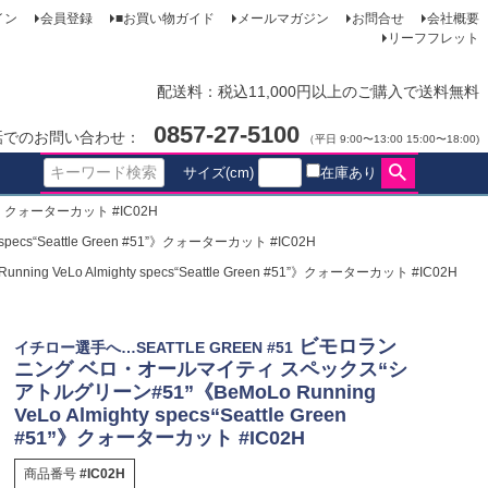
イン
会員登録
■お買い物ガイド
メールマガジン
お問合せ
会社概要
リーフフレット
配送料：税込11,000円以上のご購入で送料無料
0857-27-5100
話でのお問い合わせ：
（平日 9:00〜13:00 15:00〜18:00)
サイズ(cm)
在庫あり
1”》クォーターカット #IC02H
s“Seattle Green #51”》クォーターカット #IC02H
o Almighty specs“Seattle Green #51”》クォーターカット #IC02H
ビモロラン
イチロー選手へ…SEATTLE GREEN #51
ニング ベロ・オールマイティ スペックス“シ
アトルグリーン#51”《BeMoLo Running
VeLo Almighty specs“Seattle Green
#51”》クォーターカット #IC02H
商品番号
#IC02H