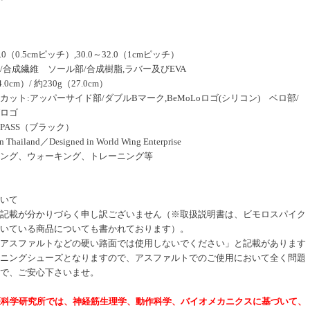
.0（0.5cmピッチ）,30.0～32.0（1cmピッチ）
/合成繊維 ソール部/合成樹脂,ラバー及びEVA
0cm）/ 約230g（27.0cm）
ット:アッパーサイド部/ダブルBマーク,BeMoLoロゴ(シリコン) ベロ部/
ロゴ
 PASS（ブラック）
ailand／Designed in World Wing Enterprise
ング、ウォーキング、トレーニング等
いて
記載が分かりづらく申し訳ございません（※取扱説明書は、ビモロスパイク
いている商品についても書かれております）。
アスファルトなどの硬い路面では使用しないでください」と記載があります
ニングシューズとなりますので、アスファルトでのご使用において全く問題
で、ご安心下さいませ。
. 生命医科学研究所では、神経筋生理学、動作科学、バイオメカニクスに基づいて、