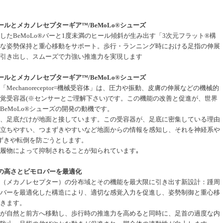
ールとメカノレセプターギア™/BeMoLo®シューズ
したBeMoLo®バーと1度未満のヒール傾斜が生み出す「3次元フラット®構
な姿勢保持と重心移動をサポート。歩行・ランニング時における足指の伸展
引き出し、スムーズで力強い推進力を実現します
ールとメカノレセプターギア™/BeMoLo®シューズ
Mechanoreceptor=機械受容体」は、圧力や振動、皮膚の伸展などの機械的
覚受容器(※センサーとご理解下さい)です。この機能の改善と促進が、世界
BeMoLo®シューズの開発の動機です。
、足底だけが地面と接しています。この受容器が、足底に密集している理由
立ちやすい、つまずきやすいなど地面からの情報を感知し、それを神経系や
ずきや転倒を防ごうとします。
履物によって抑制されることが知られています｡
の高さとビモロバーを最適化
（メカノレセプター）の分布域とその機能を最大限に引き出す新設計：踵周
バーを最適化した構造により、適切な感覚入力を促進し、姿勢制御と重心移
きます。
が自然と前方へ移動し、歩行時の推進力を高めると同時に、足首の過度な内