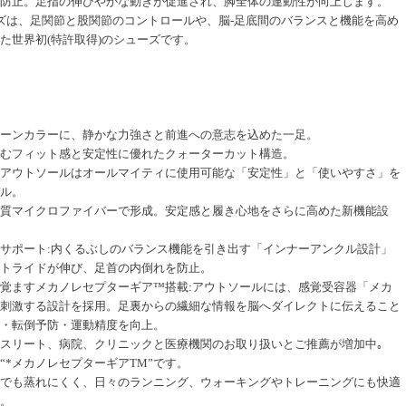
防止。足指の伸びやかな動きが促進され、脚全体の連動性が向上します。
ューズは、足関節と股関節のコントロールや、脳-足底間のバランスと機能を高め
た世界初(特許取得)のシューズです。
ーンカラーに、静かな力強さと前進への意志を込めた一足。
むフィット感と安定性に優れたクォーターカット構造。
アウトソールはオールマイティに使用可能な「安定性」と「使いやすさ」を
ル。
質マイクロファイバーで形成。安定感と履き心地をさらに高めた新機能設
サポート:内くるぶしのバランス機能を引き出す「インナーアンクル設計」
トライドが伸び、足首の内倒れを防止。
覚ますメカノレセプターギア™搭載:アウトソールには、感覚受容器「メカ
刺激する設計を採用。足裏からの繊細な情報を脳へダイレクトに伝えること
・転倒予防・運動精度を向上。
スリート、病院、クリニックと医療機関のお取り扱いとご推薦が増加中｡
“*メカノレセプターギアTM”です。
でも蒸れにくく、日々のランニング、ウォーキングやトレーニングにも快適
。