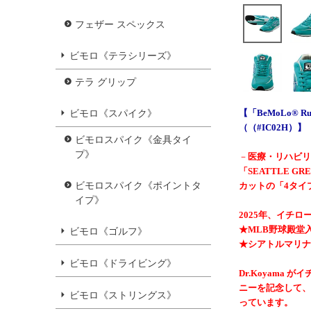
フェザー スペックス
ビモロ《テラシリーズ》
テラ グリップ
ビモロ《スパイク》
【「BeMoLo® Run
（（#IC02H）】
ビモロスパイク《金具タイ
プ》
－
医療・リハビリ
「SEATTLE 
ビモロスパイク《ポイントタ
カットの「4タイ
イプ》
2025年、イチ
★MLB野球殿堂
ビモロ《ゴルフ》
★シアトルマリナ
ビモロ《ドライビング》
Dr.Koyama 
ニーを記念して、
ビモロ《ストリングス》
っています。