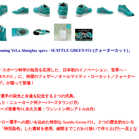
ning VeLo Almighty specs - SEATTLE GREEN #51-[クォーターカット]」
･スポーツ科学の知見を応用した、日本初のイノベーション、世界へ－
GREEN #51 」に、待望のフェザー／オールマイティ × ローカット／クォーター
プ」が揃って登場！
ロー選手の栄光と永遠を記念する２つの式典。
入り：ニューヨーク州クーパーズタウン(7月)
ーズ背番号51,永久欠番：ワシントン州シアトル(8月)
がイチロー選手への想いを込めた特別な Seattle Green #51。２つの歴史的セレモ
「特別染色」した素材を使用。細部までこだわり抜いて作り上げた一足とな