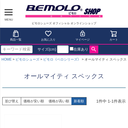
MENU
ビモロシューズ オフィシャル オンラインショップ
商品一覧
お気に入り
マイページ
カート
サイズ(cm)
在庫あり
HOME
ビモロシューズ
ビモロ《ベロシリーズ》
オールマイティ スペックス
オールマイティ スペックス
1
件中
1
-
1
件表示
並び替え
価格が安い順
価格が高い順
新着順