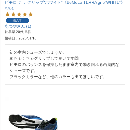
ビモロ テラ グリップ“ホワイト”《BeMoLo TERRA grip“WHITE”》
#701
購入者
あつや
1
岐阜県
20代
男性
投稿日
2026/01/16
初の室内シューズでしょうか。

めちゃくちゃグリップして良いです🙆

ビモロのバランスを保持したまま室内で動き回れる画期的な
シューズです。

ブラックカラーなど、他のカラーも出てほしいです。