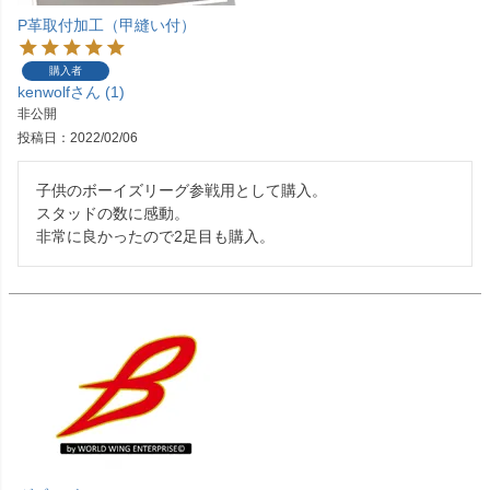
P革取付加工（甲縫い付）
購入者
kenwolf
1
非公開
投稿日
2022/02/06
子供のボーイズリーグ参戦用として購入。

スタッドの数に感動。

非常に良かったので2足目も購入。