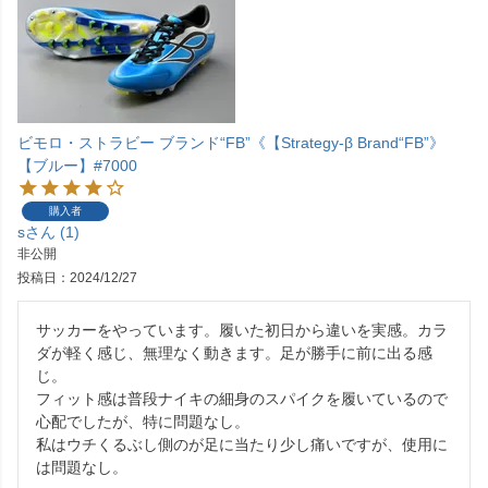
ビモロ・ストラビー ブランド“FB”《【Strategy-β Brand“FB”》
【ブルー】#7000
購入者
s
1
非公開
投稿日
2024/12/27
サッカーをやっています。履いた初日から違いを実感。カラ
ダが軽く感じ、無理なく動きます。足が勝手に前に出る感
じ。

フィット感は普段ナイキの細身のスパイクを履いているので
心配でしたが、特に問題なし。

私はウチくるぶし側のが足に当たり少し痛いですが、使用に
は問題なし。
