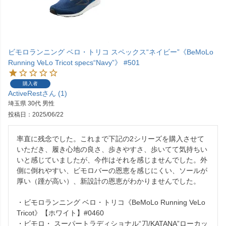
ビモロランニング ベロ・トリコ スペックス“ネイビー”《BeMoLo
Running VeLo Tricot specs“Navy”》 #501
購入者
ActiveRest
1
埼玉県
30代
男性
投稿日
2025/06/22
率直に残念でした。これまで下記の2シリーズを購入させて
いただき、履き心地の良さ、歩きやすさ、歩いてて気持ちい
いと感じていましたが、今作はそれを感じませんでした。外
側に倒れやすい、ビモロバーの恩恵を感じにくい、ソールが
厚い（踵が高い）、新設計の恩恵がわかりませんでした。

・ビモロランニング ベロ・トリコ《BeMoLo Running VeLo 
Tricot》【ホワイト】#0460

・ビモロ・ スーパートラディショナル“刀/KATANA”ローカッ