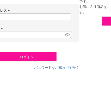
です。
お気に入り商品をご
ドレス
す。
(
必
須
ド
)
(
必
須
)
ログイン
パスワードをお忘れですか？