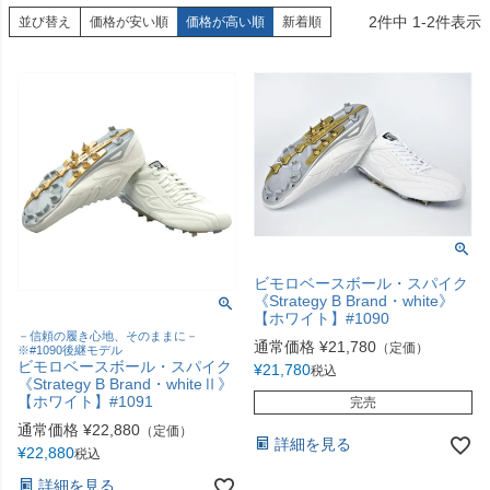
2
件中
1
-
2
件表示
並び替え
価格が安い順
価格が高い順
新着順
ビモロベースボール・スパイク
《Strategy B Brand・white》
【ホワイト】#1090
－信頼の履き心地、そのままに－
通常価格
¥
21,780
（定価）
※#1090後継モデル
ビモロベースボール・スパイク
¥
21,780
税込
《Strategy B Brand・whiteⅡ》
【ホワイト】#1091
完売
通常価格
¥
22,880
（定価）
詳細を見る
¥
22,880
税込
詳細を見る