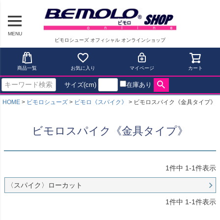
MENU
ビモロシューズ オフィシャル オンラインショップ
商品一覧
お気に入り
マイページ
カート
サイズ(cm)
在庫あり
HOME
ビモロシューズ
ビモロ《スパイク》
ビモロスパイク《金具タイプ》
ビモロスパイク《金具タイプ》
1
件中
1
-
1
件表示
〈スパイク〉ローカット
1
件中
1
-
1
件表示