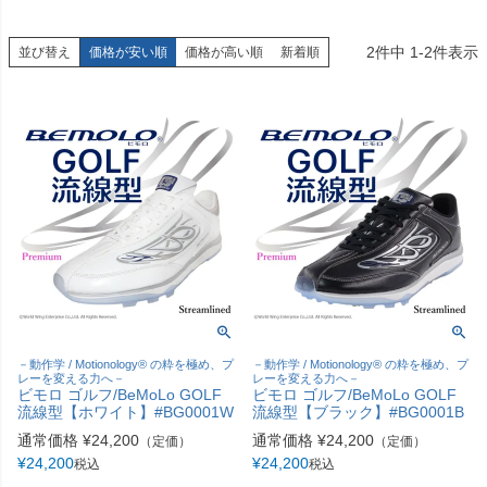
2
件中
1
-
2
件表示
並び替え
価格が安い順
価格が高い順
新着順
－動作学 / Motionology® の粋を極め、プ
－動作学 / Motionology® の粋を極め、プ
レーを変える力へ－
レーを変える力へ－
ビモロ ゴルフ/BeMoLo GOLF
ビモロ ゴルフ/BeMoLo GOLF
流線型【ホワイト】#BG0001W
流線型【ブラック】#BG0001B
通常価格
¥
24,200
通常価格
¥
24,200
（定価）
（定価）
¥
24,200
¥
24,200
税込
税込